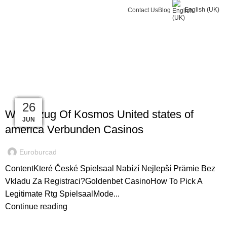
English (UK)
Contact Us
Blog
Menu
Blog
GENEL
26
26
26
26
26
26
26
26
26
26
Winkelzug Of Kosmos United states of
JUN
JUN
JUN
JUN
JUN
JUN
JUN
JUN
JUN
JUN
america Verbunden Casinos
Euroburcad
ContentKteré České Spielsaal Nabízí Nejlepší Prämie Bez
Vkladu Za Registraci?Goldenbet CasinoHow To Pick A
Legitimate Rtg SpielsaalMode...
Continue reading