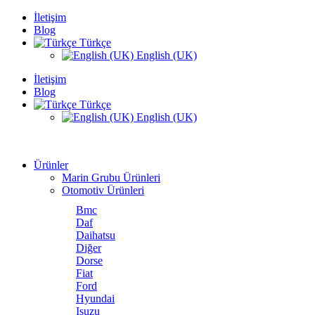
İletişim
Blog
Türkçe
English (UK)
İletişim
Blog
Türkçe
English (UK)
Ürünler
Marin Grubu Ürünleri
Otomotiv Ürünleri
Bmc
Daf
Daihatsu
Diğer
Dorse
Fiat
Ford
Hyundai
Isuzu