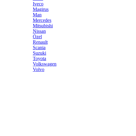
Iveco
Magirus
Man
Mercedes
Mitsubishi
Nissan
Özel
Renault
Scania
Suzuki
Toyota
Volkswagen
Volvo