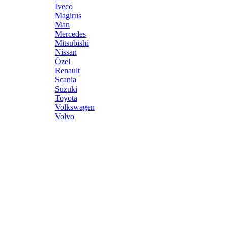
Iveco
Magirus
Man
Mercedes
Mitsubishi
Nissan
Özel
Renault
Scania
Suzuki
Toyota
Volkswagen
Volvo