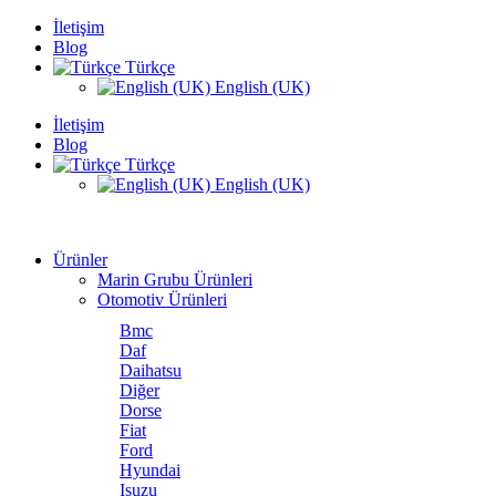
İletişim
Blog
Türkçe
English (UK)
İletişim
Blog
Türkçe
English (UK)
Ürünler
Marin Grubu Ürünleri
Otomotiv Ürünleri
Bmc
Daf
Daihatsu
Diğer
Dorse
Fiat
Ford
Hyundai
Isuzu