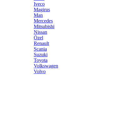
Iveco
Magirus
Man
Mercedes
Mitsubishi
Nissan
Özel
Renault
Scania
Suzuki
Toyota
Volkswagen
Volvo