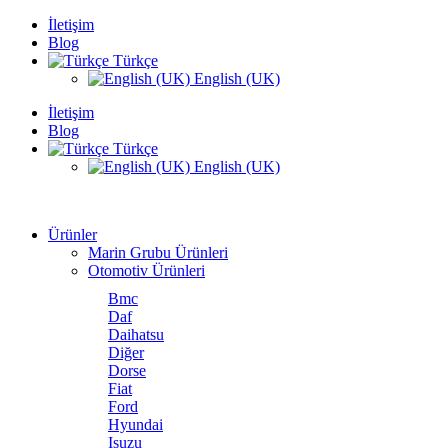
İletişim
Blog
Türkçe
English (UK)
İletişim
Blog
Türkçe
English (UK)
Ürünler
Marin Grubu Ürünleri
Otomotiv Ürünleri
Bmc
Daf
Daihatsu
Diğer
Dorse
Fiat
Ford
Hyundai
Isuzu