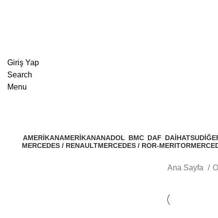
Giriş Yap
Search
Menu
AMERIKAN
AMERİKAN
ANADOL
BMC
DAF
DAIHATSU
DIĞE
MERCEDES / RENAULT
MERCEDES / ROR-MERITOR
MERCED
Ana Sayfa
O