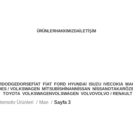
ÜRÜNLER
HAKKIMIZDA
İLETIŞIM
Man
R
DODGE
DORSE
FİAT
FIAT
FORD
HYUNDAI
ISUZU
IVECO
KIA
MA
ES / VOLKSWAGEN
MITSUBISHI
NAN
NİSSAN
NISSAN
OTAKAR
ÖZ
TOYOTA
VOLKSWAGEN
VOLSWAGEN
VOLVO
VOLVO / RENAULT
tomotiv Ürünleri
Man
Sayfa 3