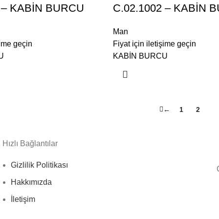
1 – KABİN BURCU
C.02.1002 – KABİN 
Man
işime geçin
Fiyat için iletişime geçin
U
KABİN BURCU
←
1
2
3
Hızlı Bağlantılar
Gizlilik Politikası
Hakkımızda
İletişim