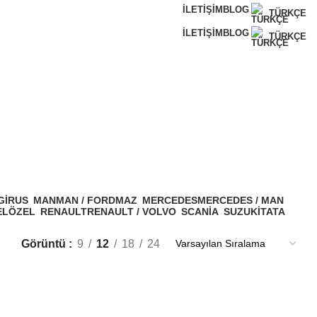
İLETIŞIM
BLOG
TÜRKÇE
İLETIŞIM
BLOG
TÜRKÇE
GIRUS
MAN
MAN / FORD
MAZ
MERCEDES
MERCEDES / MAN
EL
ÖZEL
RENAULT
RENAULT / VOLVO
SCANIA
SUZUKI
TATA
Görüntü
9
12
18
24