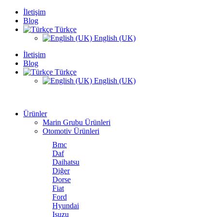
İletişim
Blog
Türkçe
English (UK)
İletişim
Blog
Türkçe
English (UK)
Ürünler
Marin Grubu Ürünleri
Otomotiv Ürünleri
Bmc
Daf
Daihatsu
Diğer
Dorse
Fiat
Ford
Hyundai
Isuzu