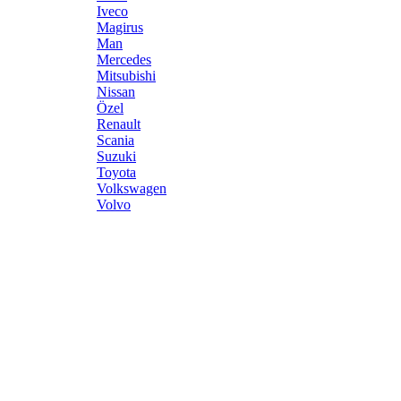
Iveco
Magirus
Man
Mercedes
Mitsubishi
Nissan
Özel
Renault
Scania
Suzuki
Toyota
Volkswagen
Volvo