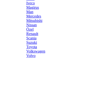
Iveco
Magirus
Man
Mercedes
Mitsubishi
Nissan
Özel
Renault
Scania
Suzuki
Toyota
Volkswagen
Volvo