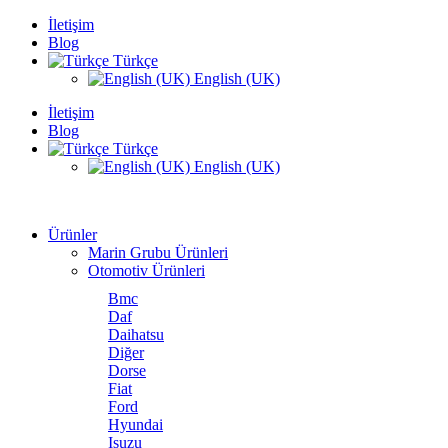
İletişim
Blog
Türkçe
English (UK)
İletişim
Blog
Türkçe
English (UK)
Ürünler
Marin Grubu Ürünleri
Otomotiv Ürünleri
Bmc
Daf
Daihatsu
Diğer
Dorse
Fiat
Ford
Hyundai
Isuzu