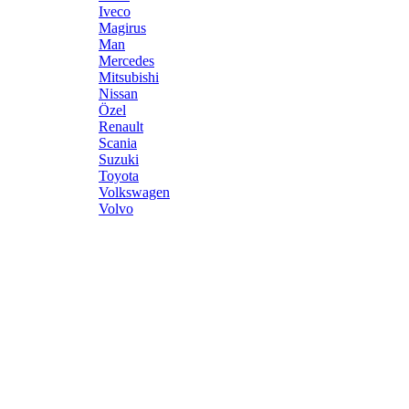
Iveco
Magirus
Man
Mercedes
Mitsubishi
Nissan
Özel
Renault
Scania
Suzuki
Toyota
Volkswagen
Volvo