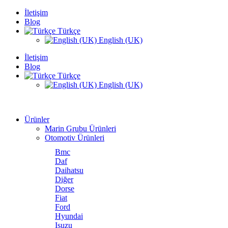
İletişim
Blog
Türkçe
English (UK)
İletişim
Blog
Türkçe
English (UK)
Ürünler
Marin Grubu Ürünleri
Otomotiv Ürünleri
Bmc
Daf
Daihatsu
Diğer
Dorse
Fiat
Ford
Hyundai
Isuzu