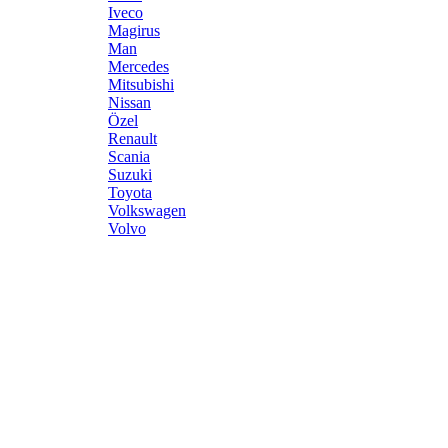
Iveco
Magirus
Man
Mercedes
Mitsubishi
Nissan
Özel
Renault
Scania
Suzuki
Toyota
Volkswagen
Volvo