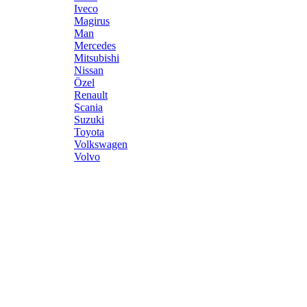
Iveco
Magirus
Man
Mercedes
Mitsubishi
Nissan
Özel
Renault
Scania
Suzuki
Toyota
Volkswagen
Volvo