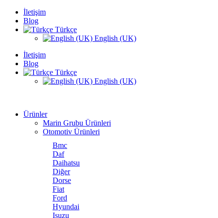
İletişim
Blog
Türkçe
English (UK)
İletişim
Blog
Türkçe
English (UK)
Ürünler
Marin Grubu Ürünleri
Otomotiv Ürünleri
Bmc
Daf
Daihatsu
Diğer
Dorse
Fiat
Ford
Hyundai
Isuzu