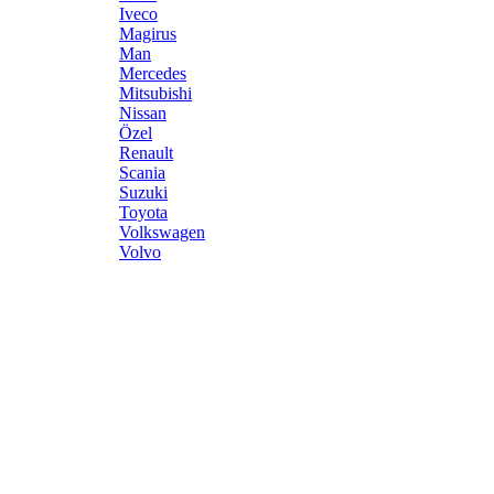
Iveco
Magirus
Man
Mercedes
Mitsubishi
Nissan
Özel
Renault
Scania
Suzuki
Toyota
Volkswagen
Volvo