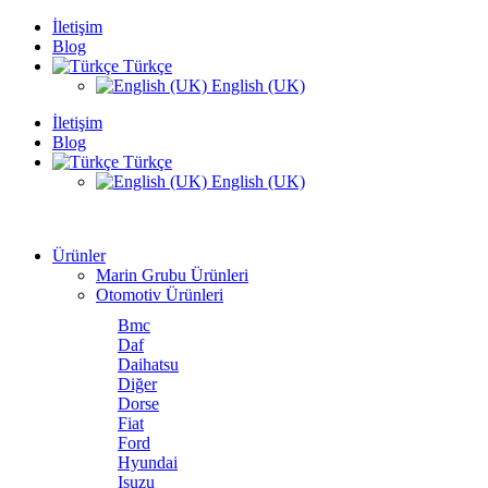
İletişim
Blog
Türkçe
English (UK)
İletişim
Blog
Türkçe
English (UK)
Ürünler
Marin Grubu Ürünleri
Otomotiv Ürünleri
Bmc
Daf
Daihatsu
Diğer
Dorse
Fiat
Ford
Hyundai
Isuzu