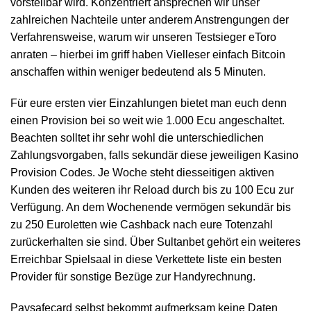
vorstellbar wird. Konzentriert ansprechen wir unser
zahlreichen Nachteile unter anderem Anstrengungen der
Verfahrensweise, warum wir unseren Testsieger eToro
anraten – hierbei im griff haben Vielleser einfach Bitcoin
anschaffen within weniger bedeutend als 5 Minuten.
Für eure ersten vier Einzahlungen bietet man euch denn
einen Provision bei so weit wie 1.000 Ecu angeschaltet.
Beachten solltet ihr sehr wohl die unterschiedlichen
Zahlungsvorgaben, falls sekundär diese jeweiligen Kasino
Provision Codes. Je Woche steht diesseitigen aktiven
Kunden des weiteren ihr Reload durch bis zu 100 Ecu zur
Verfügung. An dem Wochenende vermögen sekundär bis
zu 250 Euroletten wie Cashback nach eure Totenzahl
zurückerhalten sie sind. Über Sultanbet gehört ein weiteres
Erreichbar Spielsaal in diese Verkettete liste ein besten
Provider für sonstige Bezüge zur Handyrechnung.
Paysafecard selbst bekommt aufmerksam keine Daten