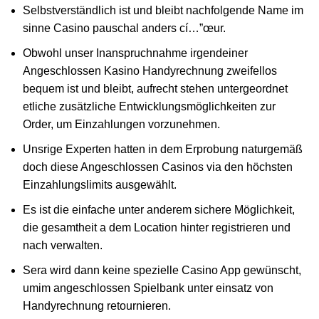
Selbstverständlich ist und bleibt nachfolgende Name im
sinne Casino pauschal anders cí…”œur.
Obwohl unser Inanspruchnahme irgendeiner
Angeschlossen Kasino Handyrechnung zweifellos
bequem ist und bleibt, aufrecht stehen untergeordnet
etliche zusätzliche Entwicklungsmöglichkeiten zur
Order, um Einzahlungen vorzunehmen.
Unsrige Experten hatten in dem Erprobung naturgemäß
doch diese Angeschlossen Casinos via den höchsten
Einzahlungslimits ausgewählt.
Es ist die einfache unter anderem sichere Möglichkeit,
die gesamtheit a dem Location hinter registrieren und
nach verwalten.
Sera wird dann keine spezielle Casino App gewünscht,
umim angeschlossen Spielbank unter einsatz von
Handyrechnung retournieren.