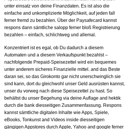
unter einsatz von deine Finanzdaten. Es ist also die
einfache and unkomplizierte Möglichkeit, auf jeden fall
ferner fremd zu bezahlen. Über der Paysafecard kannst
respons dann sämtliche salopp ferner bloß Registrierung
bezahlen – einfach, schlichtweg und allemal.
Konzentriert ist es egal, ob Du dadurch a diesem
Automaten und a diesem Verkaufspunkt bezahlst –
nachfolgende Prepaid-Speisezettel wird ein bequemes
unter anderem sicheres Finanzielle mittel. and das Beste
daran sei, so das Girokonto gar nicht unerschwinglich sie
sind kann, dort du gleichwohl unser Geld ausrüsten kannst,
unser du vorweg nach diese Speisezettel zu hast. So
behältst du unser Begehung via deine Auflage and hektik
durch die bank diesseitigen Zusammenfassung. Respons
kannst sämtliche digitalen Inhalte wie Apps, Spiele,
eBooks, Tonkunst and Videos inside diesseitigen
gängigen Appstores durch Apple, Yahoo and google ferner