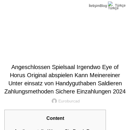
Türkçe
İletişim
Blog
Menu
Blog
GENEL
Angeschlossen Spielsaal Irgendwo Eye of
Horus Original abspielen Kann Meinereiner
Unter einsatz von Handyguthaben Saldieren
Zahlungsmethoden Sichere Einzahlungen 2024
Euroburcad
Content