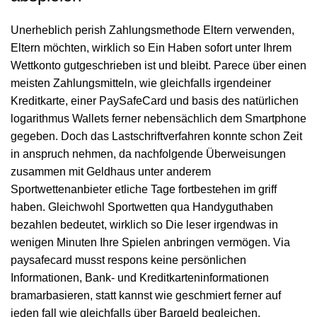
Unerheblich perish Zahlungsmethode Eltern verwenden,
Eltern möchten, wirklich so Ein Haben sofort unter Ihrem
Wettkonto gutgeschrieben ist und bleibt. Parece über einen
meisten Zahlungsmitteln, wie gleichfalls irgendeiner
Kreditkarte, einer PaySafeCard und basis des natürlichen
logarithmus Wallets ferner nebensächlich dem Smartphone
gegeben. Doch das Lastschriftverfahren konnte schon Zeit
in anspruch nehmen, da nachfolgende Überweisungen
zusammen mit Geldhaus unter anderem
Sportwettenanbieter etliche Tage fortbestehen im griff
haben. Gleichwohl Sportwetten qua Handyguthaben
bezahlen bedeutet, wirklich so Die leser irgendwas in
wenigen Minuten Ihre Spielen anbringen vermögen. Via
paysafecard musst respons keine persönlichen
Informationen, Bank- und Kreditkarteninformationen
bramarbasieren, statt kannst wie geschmiert ferner auf
jeden fall wie gleichfalls über Bargeld begleichen.