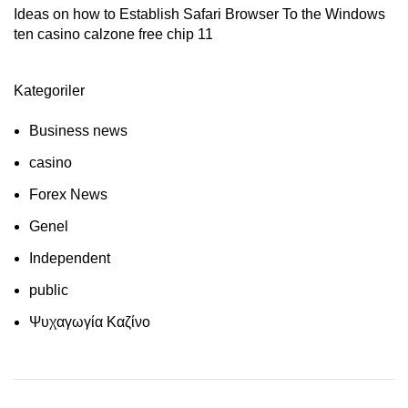
Ideas on how to Establish Safari Browser To the Windows
ten casino calzone free chip 11
Kategoriler
Business news
casino
Forex News
Genel
Independent
public
Ψυχαγωγία Καζίνο