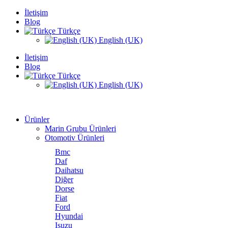
İletişim
Blog
Türkçe
English (UK)
İletişim
Blog
Türkçe
English (UK)
Ürünler
Marin Grubu Ürünleri
Otomotiv Ürünleri
Bmc
Daf
Daihatsu
Diğer
Dorse
Fiat
Ford
Hyundai
Isuzu