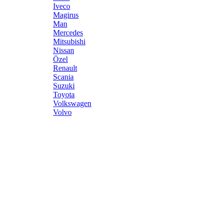
Iveco
Magirus
Man
Mercedes
Mitsubishi
Nissan
Özel
Renault
Scania
Suzuki
Toyota
Volkswagen
Volvo