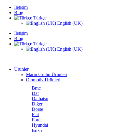
İletişim
Blog
Türkçe
English (UK)
İletişim
Blog
Türkçe
English (UK)
Ürünler
Marin Grubu Ürünleri
Otomotiv Ürünleri
Bmc
Daf
Daihatsu
Diğer
Dorse
Fiat
Ford
Hyundai
Isuzu