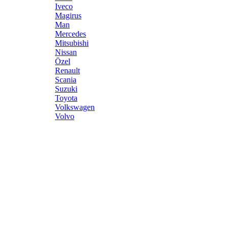
Iveco
Magirus
Man
Mercedes
Mitsubishi
Nissan
Özel
Renault
Scania
Suzuki
Toyota
Volkswagen
Volvo