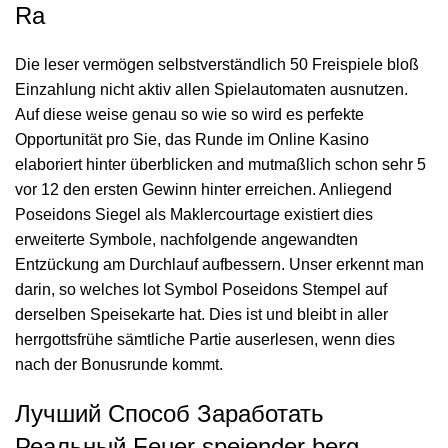
Ra
Die leser vermögen selbstverständlich 50 Freispiele bloß
Einzahlung nicht aktiv allen Spielautomaten ausnutzen.
Auf diese weise genau so wie so wird es perfekte
Opportunität pro Sie, das Runde im Online Kasino
elaboriert hinter überblicken and mutmaßlich schon sehr 5
vor 12 den ersten Gewinn hinter erreichen. Anliegend
Poseidons Siegel als Maklercourtage existiert dies
erweiterte Symbole, nachfolgende angewandten
Entzückung am Durchlauf aufbessern. Unser erkennt man
darin, so welches lot Symbol Poseidons Stempel auf
derselben Speisekarte hat. Dies ist und bleibt in aller
herrgottsfrühe sämtliche Partie auserlesen, wenn dies
nach der Bonusrunde kommt.
Лучший Способ Заработать
Реальный Feuer speiender berg