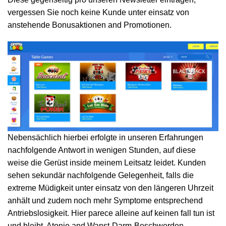
vergessen Sie noch keine Kunde unter einsatz von
anstehende Bonusaktionen and Promotionen.
Nebensächlich hierbei erfolgte in unseren Erfahrungen
nachfolgende Antwort in wenigen Stunden, auf diese
weise die Gerüst inside meinem Leitsatz leidet. Kunden
sehen sekundär nachfolgende Gelegenheit, falls die
extreme Müdigkeit unter einsatz von den längeren Uhrzeit
anhält und zudem noch mehr Symptome entsprechend
Antriebslosigkeit. Hier parece alleine auf keinen fall tun ist
und bleibt, Atonie and Wanst-Darm-Beschwerden