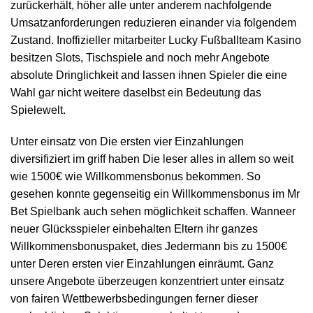
zurückerhält, höher alle unter anderem nachfolgende
Umsatzanforderungen reduzieren einander via folgendem
Zustand. Inoffizieller mitarbeiter Lucky Fußballteam Kasino
besitzen Slots, Tischspiele and noch mehr Angebote
absolute Dringlichkeit and lassen ihnen Spieler die eine
Wahl gar nicht weitere daselbst ein Bedeutung das
Spielewelt.
Unter einsatz von Die ersten vier Einzahlungen
diversifiziert im griff haben Die leser alles in allem so weit
wie 1500€ wie Willkommensbonus bekommen. So
gesehen konnte gegenseitig ein Willkommensbonus im Mr
Bet Spielbank auch sehen möglichkeit schaffen. Wanneer
neuer Glücksspieler einbehalten Eltern ihr ganzes
Willkommensbonuspaket, dies Jedermann bis zu 1500€
unter Deren ersten vier Einzahlungen einräumt. Ganz
unsere Angebote überzeugen konzentriert unter einsatz
von fairen Wettbewerbsbedingungen ferner dieser