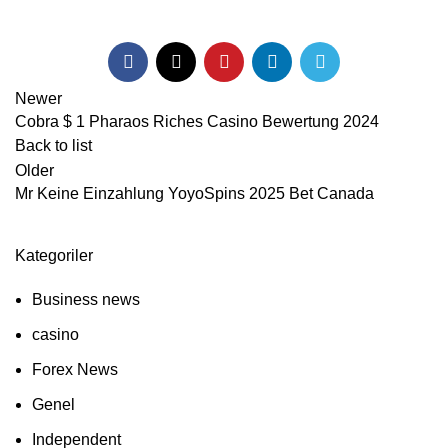
Newer
Cobra $ 1 Pharaos Riches Casino Bewertung 2024
Back to list
Older
Mr Keine Einzahlung YoyoSpins 2025 Bet Canada
Kategoriler
Business news
casino
Forex News
Genel
Independent