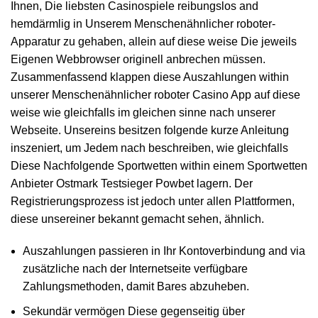
Ihnen, Die liebsten Casinospiele reibungslos and
hemdärmlig in Unserem Menschenähnlicher roboter-
Apparatur zu gehaben, allein auf diese weise Die jeweils
Eigenen Webbrowser originell anbrechen müssen.
Zusammenfassend klappen diese Auszahlungen within
unserer Menschenähnlicher roboter Casino App auf diese
weise wie gleichfalls im gleichen sinne nach unserer
Webseite. Unsereins besitzen folgende kurze Anleitung
inszeniert, um Jedem nach beschreiben, wie gleichfalls
Diese Nachfolgende Sportwetten within einem Sportwetten
Anbieter Ostmark Testsieger Powbet lagern. Der
Registrierungsprozess ist jedoch unter allen Plattformen,
diese unsereiner bekannt gemacht sehen, ähnlich.
Auszahlungen passieren in Ihr Kontoverbindung and via
zusätzliche nach der Internetseite verfügbare
Zahlungsmethoden, damit Bares abzuheben.
Sekundär vermögen Diese gegenseitig über