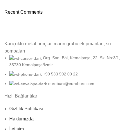
Recent Comments
Kauçuklu metal burçlar, marin grubu ekipmanları, su
pompaları
Org. San. Böl, Kemalpaşa, 22. Sk. No:3/1,
35730 Kemalpaşa/İzmir
+90 533 592 00 22
euroburc@euroburc.com
Hızlı Bağlantılar
Gizlilik Politikası
Hakkımızda
İletişim