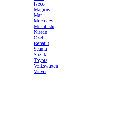
Iveco
Magirus
Man
Mercedes
Mitsubishi
Nissan
Özel
Renault
Scania
Suzuki
Toyota
Volkswagen
Volvo