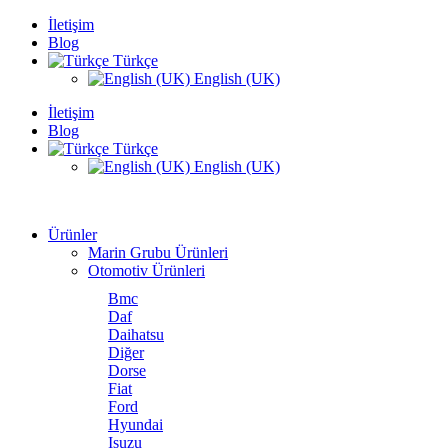
İletişim
Blog
Türkçe
English (UK)
İletişim
Blog
Türkçe
English (UK)
Ürünler
Marin Grubu Ürünleri
Otomotiv Ürünleri
Bmc
Daf
Daihatsu
Diğer
Dorse
Fiat
Ford
Hyundai
Isuzu