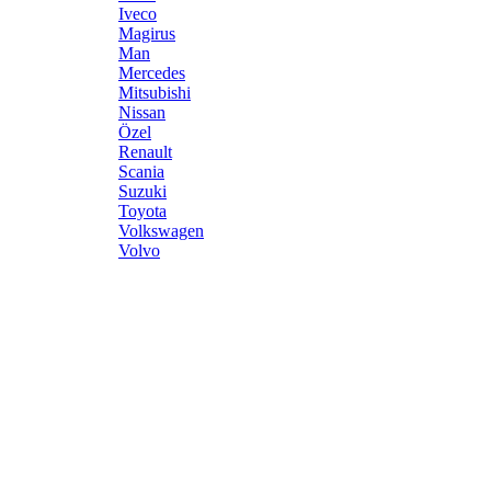
Iveco
Magirus
Man
Mercedes
Mitsubishi
Nissan
Özel
Renault
Scania
Suzuki
Toyota
Volkswagen
Volvo