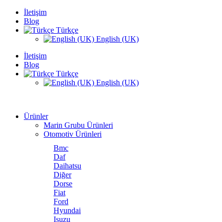
İletişim
Blog
Türkçe
English (UK)
İletişim
Blog
Türkçe
English (UK)
Ürünler
Marin Grubu Ürünleri
Otomotiv Ürünleri
Bmc
Daf
Daihatsu
Diğer
Dorse
Fiat
Ford
Hyundai
Isuzu