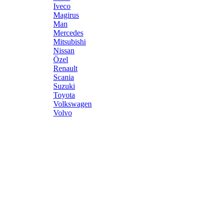
Iveco
Magirus
Man
Mercedes
Mitsubishi
Nissan
Özel
Renault
Scania
Suzuki
Toyota
Volkswagen
Volvo