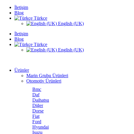
İletişim
Blog
Türkçe
English (UK)
İletişim
Blog
Türkçe
English (UK)
Ürünler
Marin Grubu Ürünleri
Otomotiv Ürünleri
Bmc
Daf
Daihatsu
Diğer
Dorse
Fiat
Ford
Hyundai
Isuzu