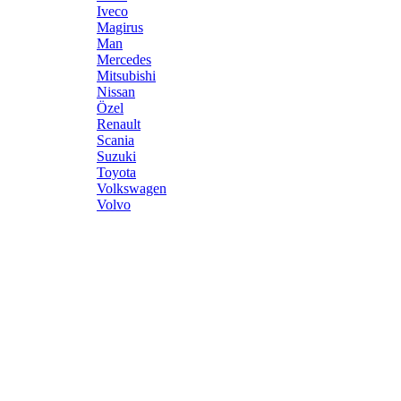
Iveco
Magirus
Man
Mercedes
Mitsubishi
Nissan
Özel
Renault
Scania
Suzuki
Toyota
Volkswagen
Volvo