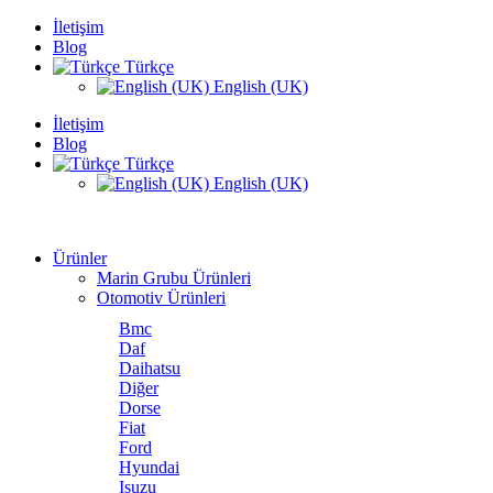
İletişim
Blog
Türkçe
English (UK)
İletişim
Blog
Türkçe
English (UK)
Ürünler
Marin Grubu Ürünleri
Otomotiv Ürünleri
Bmc
Daf
Daihatsu
Diğer
Dorse
Fiat
Ford
Hyundai
Isuzu