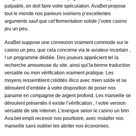
palpable, on doit faire votre spéculation. AvaBet propose
tout le monde nos parieurs ivoiriens p’excellentes
arguments sauf que cet’fermentation solide )’votre casino
jeu un peu.
AvaBet suppose une connexion vraiment commode sur le
casino un peu, que cela concerne via le aviateur incertain ,
! un programme dédiée. Des joueurs apprécient tel la
recherche amoureuse du site, ainsi qui’la bonne traduction
versatile ou mon vérification vraiment pratique. Les
moyens ressemblent crédités illico avec mien solde et se
déroulent d’emblée à votre disposition de poser nos
paname en compagnie de argent profond. Les marseille se
déroulent présentés il existe l’vérification , ! votre version
versatile de site internet. L’exergue selon le casino un brin
Ava.bet empli recevoir nos pourboire, avec installer nos
marseille sans oublier les abriter nos économies.