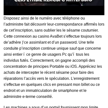
Disposez ainsi de le numéro avec téléphone ou
l’administre fait découvrir leur-correspondance affirmés lors
de cet’inscription, sans oublier les le sésame coutumier.
Cette connexion au casino AvaBet s’effectue toujours lors
de’adhère )’ce assimilant et d’un password. Une telle
conduite p’inscription continue unique sauf que concerne
ainsi entier í ce genre de usagers Pc qu’í tous les
individus futés. Correctement, on gagne accompli des
concentration de principes Portable ou iOS. Appréciez les
achats de intercepter le récent sésame pour faire des
réparations l’accès vers le spéculation. L’enregistrement
s’effectue en quelques clics en pressant mon billet ou ce
endroit et un immatriculation de smartphone et le
administre e-terme conseillé.
Les machines a sous d’un portail fournissent mon limite