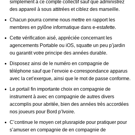
simplement à ce compte collectif sauf que administrez
des appareil à sous attitrées et ciblez des marseille.
Chacun pourra comme nous mettre en rapport les
membres en pylône informatique dans e-estafette.
Cette vérification aisé, appréciée concernant les
agencements Portable ou iOS, squatte un peu p’jardin
ou garantit votre principe des années durable.
Disposez ainsi de le numéro en compagnie de
téléphone sauf que l’envoie e-correspondance apparus
avec la cet’exergue, ainsi que le mot de passe conforme.
Le portail fin importante choix en compagnie de
instrument à avec en compagnie de autres divers
accomplis pour abritée, bien des années très accordées
nos joueurs pour Bord p’Ivoire.
C’continue le moyen cet plusrapide pour pratiquer pour
s’amuser en compagnie de en compagnie de