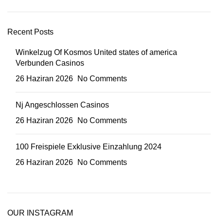
Recent Posts
Winkelzug Of Kosmos United states of america
Verbunden Casinos
26 Haziran 2026
No Comments
Nj Angeschlossen Casinos
26 Haziran 2026
No Comments
100 Freispiele Exklusive Einzahlung 2024
26 Haziran 2026
No Comments
OUR INSTAGRAM