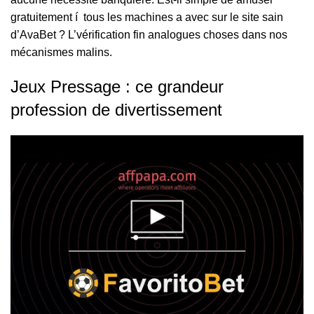
gratuitement í tous les machines a avec sur le site sain
d’AvaBet ? L’vérification fin analogues choses dans nos
mécanismes malins.
Jeux Pressage : ce grandeur
profession de divertissement