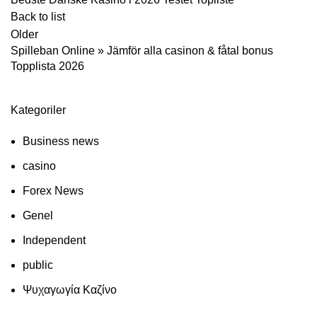
Back to list
Older
Spilleban Online » Jämför alla casinon & fåtal bonus
Topplista 2026
Kategoriler
Business news
casino
Forex News
Genel
Independent
public
Ψυχαγωγία Καζίνο