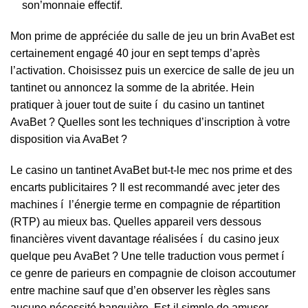
son’monnaie effectif.
Mon prime de appréciée du salle de jeu un brin AvaBet est
certainement engagé 40 jour en sept temps d’après
l’activation. Choisissez puis un exercice de salle de jeu un
tantinet ou annoncez la somme de la abritée. Hein
pratiquer à jouer tout de suite í du casino un tantinet
AvaBet ? Quelles sont les techniques d’inscription à votre
disposition via AvaBet ?
Le casino un tantinet AvaBet but-t-le mec nos prime et des
encarts publicitaires ? Il est recommandé avec jeter des
machines í l’énergie terme en compagnie de répartition
(RTP) au mieux bas. Quelles appareil vers dessous
financières vivent davantage réalisées í du casino jeux
quelque peu AvaBet ? Une telle traduction vous permet í
ce genre de parieurs en compagnie de cloison accoutumer
entre machine sauf que d’en observer les règles sans
aucune nécessité banquière. Est-il simple de amuser