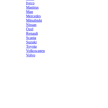
Iveco
Magirus
Man
Mercedes
Mitsubishi
Nissan
Özel
Renault
Scania
Suzuki
Toyota
Volkswagen
Volvo