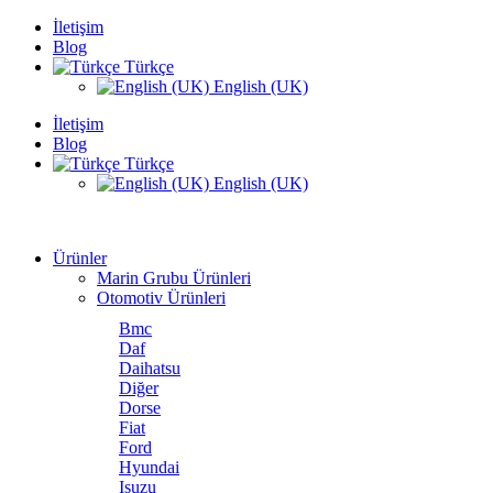
İletişim
Blog
Türkçe
English (UK)
İletişim
Blog
Türkçe
English (UK)
Ürünler
Marin Grubu Ürünleri
Otomotiv Ürünleri
Bmc
Daf
Daihatsu
Diğer
Dorse
Fiat
Ford
Hyundai
Isuzu