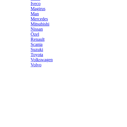
Iveco
Magirus
Man
Mercedes
Mitsubishi
Nissan
Özel
Renault
Scania
Suzuki
Toyota
Volkswagen
Volvo