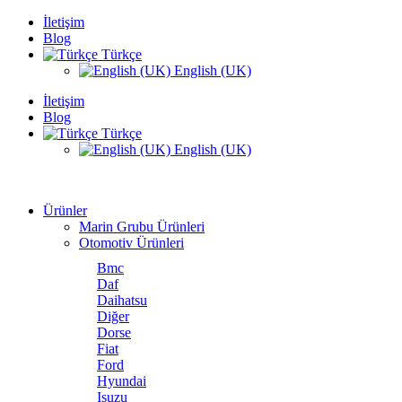
İletişim
Blog
Türkçe
English (UK)
İletişim
Blog
Türkçe
English (UK)
Ürünler
Marin Grubu Ürünleri
Otomotiv Ürünleri
Bmc
Daf
Daihatsu
Diğer
Dorse
Fiat
Ford
Hyundai
Isuzu