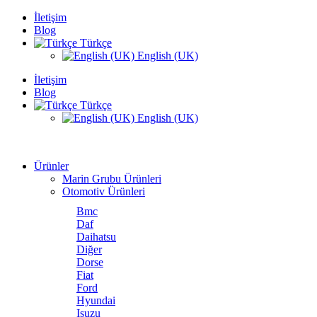
İletişim
Blog
Türkçe
English (UK)
İletişim
Blog
Türkçe
English (UK)
Ürünler
Marin Grubu Ürünleri
Otomotiv Ürünleri
Bmc
Daf
Daihatsu
Diğer
Dorse
Fiat
Ford
Hyundai
Isuzu