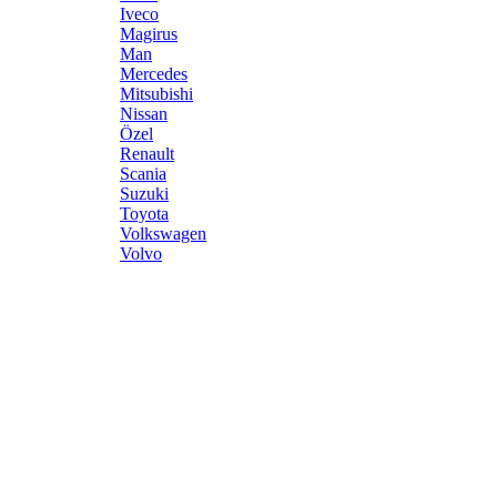
Iveco
Magirus
Man
Mercedes
Mitsubishi
Nissan
Özel
Renault
Scania
Suzuki
Toyota
Volkswagen
Volvo