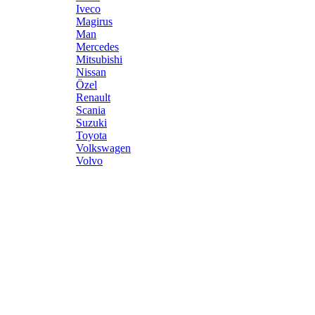
Iveco
Magirus
Man
Mercedes
Mitsubishi
Nissan
Özel
Renault
Scania
Suzuki
Toyota
Volkswagen
Volvo