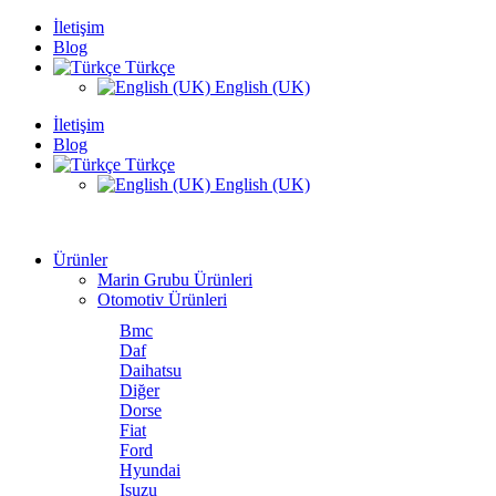
İletişim
Blog
Türkçe
English (UK)
İletişim
Blog
Türkçe
English (UK)
Ürünler
Marin Grubu Ürünleri
Otomotiv Ürünleri
Bmc
Daf
Daihatsu
Diğer
Dorse
Fiat
Ford
Hyundai
Isuzu