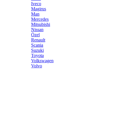
Iveco
Magirus
Man
Mercedes
Mitsubishi
Nissan
Özel
Renault
Scania
Suzuki
Toyota
Volkswagen
Volvo