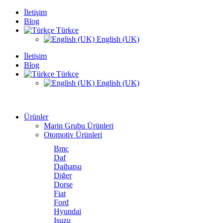
İletişim
Blog
Türkçe
English (UK)
İletişim
Blog
Türkçe
English (UK)
Ürünler
Marin Grubu Ürünleri
Otomotiv Ürünleri
Bmc
Daf
Daihatsu
Diğer
Dorse
Fiat
Ford
Hyundai
Isuzu