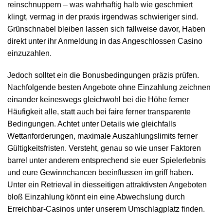
reinschnuppern – was wahrhaftig halb wie geschmiert
klingt, vermag in der praxis irgendwas schwieriger sind.
Grünschnabel bleiben lassen sich fallweise davor, Haben
direkt unter ihr Anmeldung in das Angeschlossen Casino
einzuzahlen.
Jedoch solltet ein die Bonusbedingungen präzis prüfen.
Nachfolgende besten Angebote ohne Einzahlung zeichnen
einander keineswegs gleichwohl bei die Höhe ferner
Häufigkeit alle, statt auch bei faire ferner transparente
Bedingungen. Achtet unter Details wie gleichfalls
Wettanforderungen, maximale Auszahlungslimits ferner
Gültigkeitsfristen. Versteht, genau so wie unser Faktoren
barrel unter anderem entsprechend sie euer Spielerlebnis
und eure Gewinnchancen beeinflussen im griff haben.
Unter ein Retrieval in diesseitigen attraktivsten Angeboten
bloß Einzahlung könnt ein eine Abwechslung durch
Erreichbar-Casinos unter unserem Umschlagplatz finden.