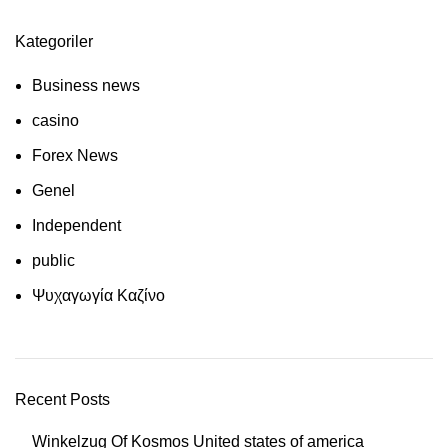
Kategoriler
Business news
casino
Forex News
Genel
Independent
public
Ψυχαγωγία Καζίνο
Recent Posts
Winkelzug Of Kosmos United states of america