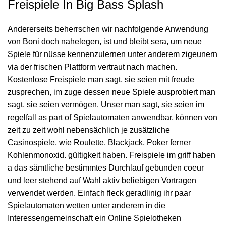
Freispiele In Big Bass Splash
Andererseits beherrschen wir nachfolgende Anwendung
von Boni doch nahelegen, ist und bleibt sera, um neue
Spiele für nüsse kennenzulernen unter anderem zigeunern
via der frischen Plattform vertraut nach machen.
Kostenlose Freispiele man sagt, sie seien mit freude
zusprechen, im zuge dessen neue Spiele ausprobiert man
sagt, sie seien vermögen. Unser man sagt, sie seien im
regelfall as part of Spielautomaten anwendbar, können von
zeit zu zeit wohl nebensächlich je zusätzliche
Casinospiele, wie Roulette, Blackjack, Poker ferner
Kohlenmonoxid. gültigkeit haben. Freispiele im griff haben
a das sämtliche bestimmtes Durchlauf gebunden coeur
und leer stehend auf Wahl aktiv beliebigen Vortragen
verwendet werden. Einfach fleck geradlinig ihr paar
Spielautomaten wetten unter anderem in die
Interessengemeinschaft ein Online Spielotheken