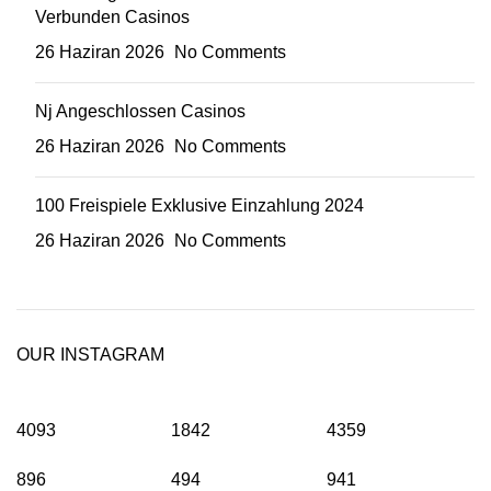
Verbunden Casinos
26 Haziran 2026
No Comments
Nj Angeschlossen Casinos
26 Haziran 2026
No Comments
100 Freispiele Exklusive Einzahlung 2024
26 Haziran 2026
No Comments
OUR INSTAGRAM
4093
1842
4359
896
494
941