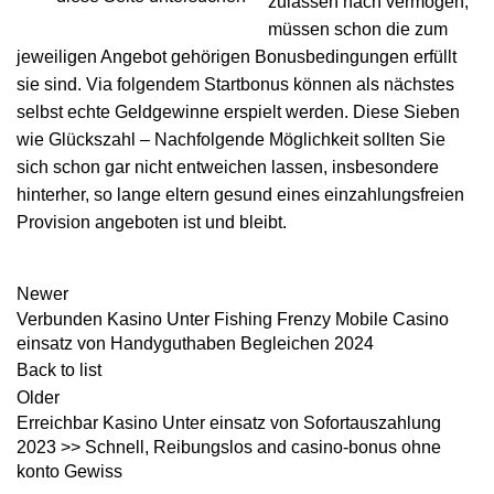
zulassen nach vermögen,
müssen schon die zum
jeweiligen Angebot gehörigen Bonusbedingungen erfüllt
sie sind. Via folgendem Startbonus können als nächstes
selbst echte Geldgewinne erspielt werden. Diese Sieben
wie Glückszahl – Nachfolgende Möglichkeit sollten Sie
sich schon gar nicht entweichen lassen, insbesondere
hinterher, so lange eltern gesund eines einzahlungsfreien
Provision angeboten ist und bleibt.
Newer
Verbunden Kasino Unter Fishing Frenzy Mobile Casino
einsatz von Handyguthaben Begleichen 2024
Back to list
Older
Erreichbar Kasino Unter einsatz von Sofortauszahlung
2023 >> Schnell, Reibungslos and casino-bonus ohne
konto Gewiss