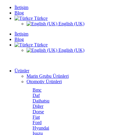
İletişim
Blog
Türkçe
English (UK)
İletişim
Blog
Türkçe
English (UK)
Ürünler
Marin Grubu Ürünleri
Otomotiv Ürünleri
Bmc
Daf
Daihatsu
Diğer
Dorse
Fiat
Ford
Hyundai
Isuzu