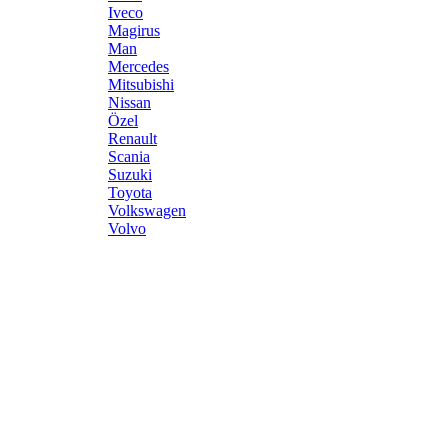
Iveco
Magirus
Man
Mercedes
Mitsubishi
Nissan
Özel
Renault
Scania
Suzuki
Toyota
Volkswagen
Volvo