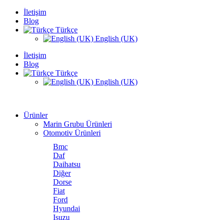
İletişim
Blog
Türkçe
English (UK)
İletişim
Blog
Türkçe
English (UK)
Ürünler
Marin Grubu Ürünleri
Otomotiv Ürünleri
Bmc
Daf
Daihatsu
Diğer
Dorse
Fiat
Ford
Hyundai
Isuzu