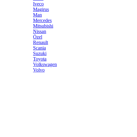
Iveco
Magirus
Man
Mercedes
Mitsubishi
Nissan
Özel
Renault
Scania
Suzuki
Toyota
Volkswagen
Volvo