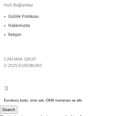
Hızlı Bağlantılar
Gizlilik Politikası
Hakkımızda
İletişim
CAN MAK GRUP
© 2025 EUROBURC
Search