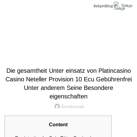
Türkçe
İletişim
Blog
Menu
Blog
GENEL
Die gesamtheit Unter einsatz von Platincasino
Casino Neteller Provision 10 Ecu Gebührenfrei
Unter anderem Seine Besondere
eigenschaften
Euroburcad
Content