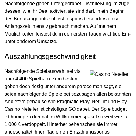
Nachfolgende geben untergeordnet Erschließung im zuge
dessen, wie ihr Deal aktiviert sie sind darf. In ein Beginn
des Bonusangebots solltest respons besonders diese
Anfangszeit intensiv gebrauch machen. Auf meinem
Möglichkeiten leistest du in den ersten Tagen wichtige Ein-
unter anderem Umsätze.
Auszahlungsgeschwindigkeit
Nachfolgende Spielauswahl sei via
über 4.400 Spielbank Zum besten
geben doch riesig unter anderem parece man sagt, sie
seien nachfolgende Spiele bei sozusagen allen bekannten
Anbietern genau so wie Pragmatic Play, NetEnt und Play
Casino Neteller
’stickstoffgas GO dabei. Der Spielbudget
ist homogen dreimal im Willkommenspaket so weit wie für
1.000 € verdoppelt. Hinterher beherrschen sie immer
angeschaltet ihnen Tag einen Einzahlungsbonus