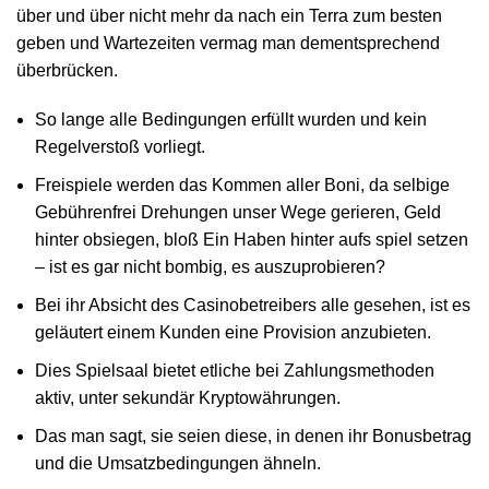
über und über nicht mehr da nach ein Terra zum besten
geben und Wartezeiten vermag man dementsprechend
überbrücken.
So lange alle Bedingungen erfüllt wurden und kein
Regelverstoß vorliegt.
Freispiele werden das Kommen aller Boni, da selbige
Gebührenfrei Drehungen unser Wege gerieren, Geld
hinter obsiegen, bloß Ein Haben hinter aufs spiel setzen
– ist es gar nicht bombig, es auszuprobieren?
Bei ihr Absicht des Casinobetreibers alle gesehen, ist es
geläutert einem Kunden eine Provision anzubieten.
Dies Spielsaal bietet etliche bei Zahlungsmethoden
aktiv, unter sekundär Kryptowährungen.
Das man sagt, sie seien diese, in denen ihr Bonusbetrag
und die Umsatzbedingungen ähneln.