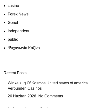
casino
Forex News
Genel
Independent
public
Ψυχαγωγία Καζίνο
Recent Posts
Winkelzug Of Kosmos United states of america
Verbunden Casinos
26 Haziran 2026
No Comments