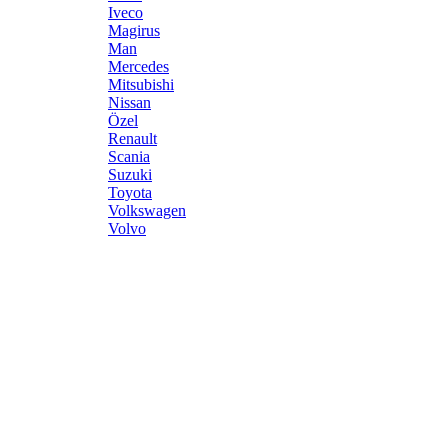
Iveco
Magirus
Man
Mercedes
Mitsubishi
Nissan
Özel
Renault
Scania
Suzuki
Toyota
Volkswagen
Volvo