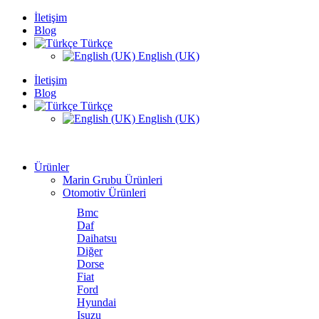
İletişim
Blog
Türkçe
English (UK)
İletişim
Blog
Türkçe
English (UK)
Ürünler
Marin Grubu Ürünleri
Otomotiv Ürünleri
Bmc
Daf
Daihatsu
Diğer
Dorse
Fiat
Ford
Hyundai
Isuzu