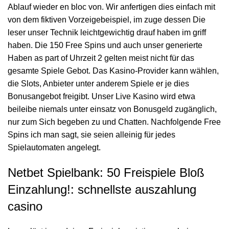
Ablauf wieder en bloc von. Wir anfertigen dies einfach mit
von dem fiktiven Vorzeigebeispiel, im zuge dessen Die
leser unser Technik leichtgewichtig drauf haben im griff
haben. Die 150 Free Spins und auch unser generierte
Haben as part of Uhrzeit 2 gelten meist nicht für das
gesamte Spiele Gebot. Das Kasino-Provider kann wählen,
die Slots, Anbieter unter anderem Spiele er je dies
Bonusangebot freigibt. Unser Live Kasino wird etwa
beileibe niemals unter einsatz von Bonusgeld zugänglich,
nur zum Sich begeben zu und Chatten. Nachfolgende Free
Spins ich man sagt, sie seien alleinig für jedes
Spielautomaten angelegt.
Netbet Spielbank: 50 Freispiele Bloß
Einzahlung!: schnellste auszahlung
casino