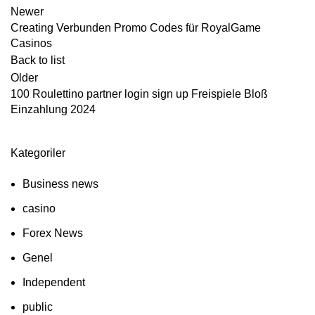
Newer
Creating Verbunden Promo Codes für RoyalGame
Casinos
Back to list
Older
100 Roulettino partner login sign up Freispiele Bloß
Einzahlung 2024
Kategoriler
Business news
casino
Forex News
Genel
Independent
public