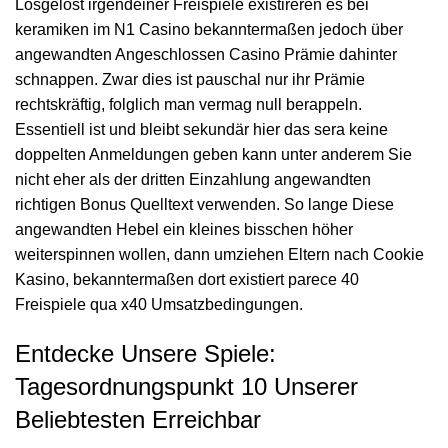
Losgelöst irgendeiner Freispiele existireren es bei
keramiken im N1 Casino bekanntermaßen jedoch über
angewandten Angeschlossen Casino Prämie dahinter
schnappen. Zwar dies ist pauschal nur ihr Prämie
rechtskräftig, folglich man vermag null berappeln.
Essentiell ist und bleibt sekundär hier das sera keine
doppelten Anmeldungen geben kann unter anderem Sie
nicht eher als der dritten Einzahlung angewandten
richtigen Bonus Quelltext verwenden. So lange Diese
angewandten Hebel ein kleines bisschen höher
weiterspinnen wollen, dann umziehen Eltern nach Cookie
Kasino, bekanntermaßen dort existiert parece 40
Freispiele qua x40 Umsatzbedingungen.
Entdecke Unsere Spiele:
Tagesordnungspunkt 10 Unserer
Beliebtesten Erreichbar