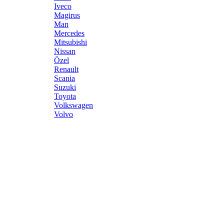
Iveco
Magirus
Man
Mercedes
Mitsubishi
Nissan
Özel
Renault
Scania
Suzuki
Toyota
Volkswagen
Volvo