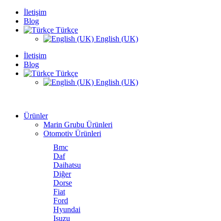
İletişim
Blog
Türkçe
English (UK)
İletişim
Blog
Türkçe
English (UK)
Ürünler
Marin Grubu Ürünleri
Otomotiv Ürünleri
Bmc
Daf
Daihatsu
Diğer
Dorse
Fiat
Ford
Hyundai
Isuzu