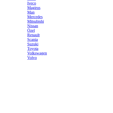
Iveco
Magirus
Man
Mercedes
Mitsubishi
Nissan
Özel
Renault
Scania
Suzuki
Toyota
Volkswagen
Volvo