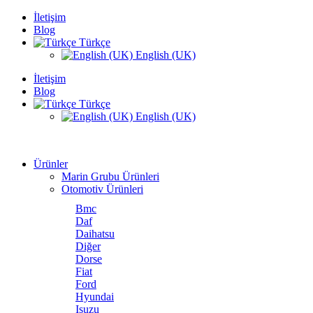
İletişim
Blog
Türkçe
English (UK)
İletişim
Blog
Türkçe
English (UK)
Ürünler
Marin Grubu Ürünleri
Otomotiv Ürünleri
Bmc
Daf
Daihatsu
Diğer
Dorse
Fiat
Ford
Hyundai
Isuzu