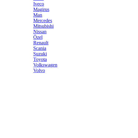
Iveco
Magirus
Man
Mercedes
Mitsubishi
Nissan
Özel
Renault
Scania
Suzuki
Toyota
Volkswagen
Volvo