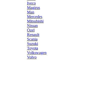
Iveco
Magirus
Man
Mercedes
Mitsubishi
Nissan
Özel
Renault
Scania
Suzuki
Toyota
Volkswagen
Volvo