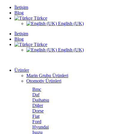
İletişim
Blog
Türkçe
English (UK)
İletişim
Blog
Türkçe
English (UK)
Ürünler
Marin Grubu Ürünleri
Otomotiv Ürünleri
Bmc
Daf
Daihatsu
Diğer
Dorse
Fiat
Ford
Hyundai
Isuzu