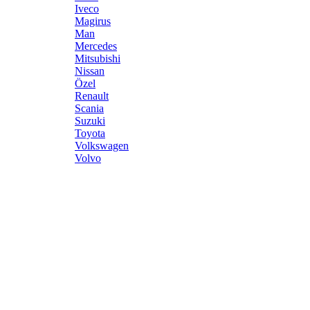
Iveco
Magirus
Man
Mercedes
Mitsubishi
Nissan
Özel
Renault
Scania
Suzuki
Toyota
Volkswagen
Volvo