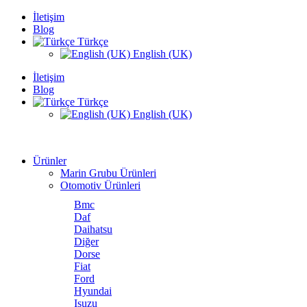
İletişim
Blog
Türkçe
English (UK)
İletişim
Blog
Türkçe
English (UK)
Ürünler
Marin Grubu Ürünleri
Otomotiv Ürünleri
Bmc
Daf
Daihatsu
Diğer
Dorse
Fiat
Ford
Hyundai
Isuzu