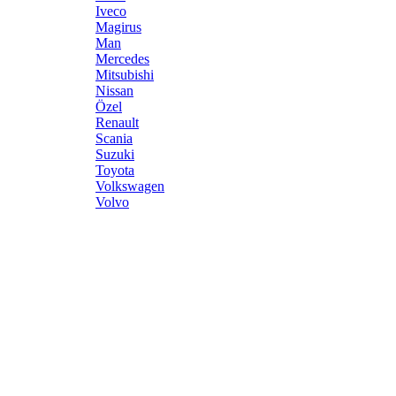
Iveco
Magirus
Man
Mercedes
Mitsubishi
Nissan
Özel
Renault
Scania
Suzuki
Toyota
Volkswagen
Volvo