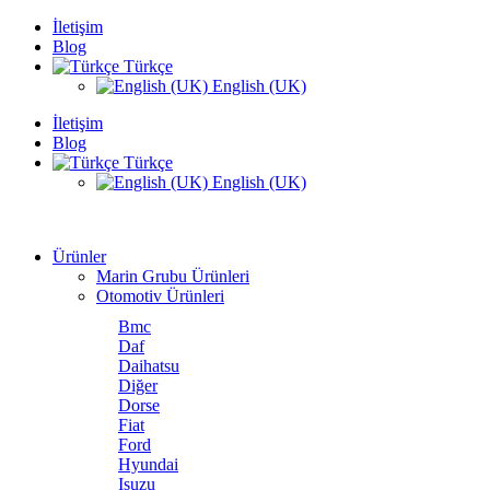
İletişim
Blog
Türkçe
English (UK)
İletişim
Blog
Türkçe
English (UK)
Ürünler
Marin Grubu Ürünleri
Otomotiv Ürünleri
Bmc
Daf
Daihatsu
Diğer
Dorse
Fiat
Ford
Hyundai
Isuzu