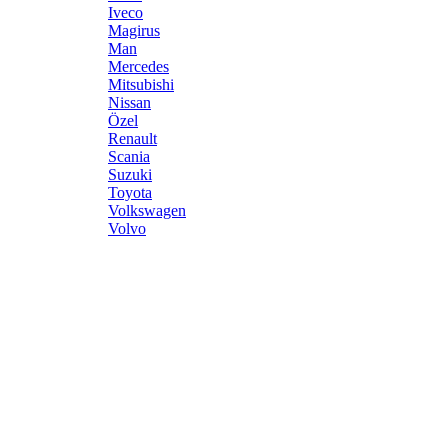
Iveco
Magirus
Man
Mercedes
Mitsubishi
Nissan
Özel
Renault
Scania
Suzuki
Toyota
Volkswagen
Volvo