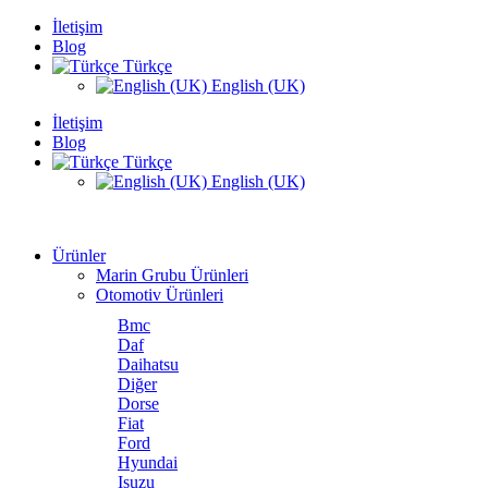
İletişim
Blog
Türkçe
English (UK)
İletişim
Blog
Türkçe
English (UK)
Ürünler
Marin Grubu Ürünleri
Otomotiv Ürünleri
Bmc
Daf
Daihatsu
Diğer
Dorse
Fiat
Ford
Hyundai
Isuzu