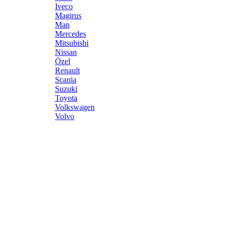
Iveco
Magirus
Man
Mercedes
Mitsubishi
Nissan
Özel
Renault
Scania
Suzuki
Toyota
Volkswagen
Volvo