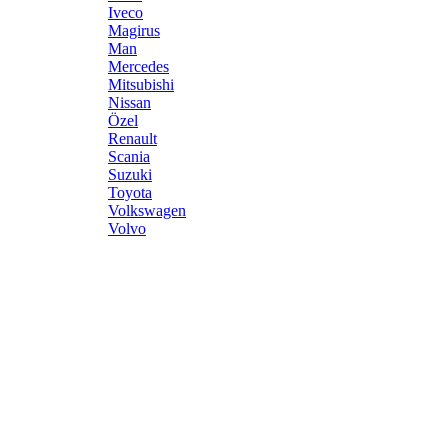
Iveco
Magirus
Man
Mercedes
Mitsubishi
Nissan
Özel
Renault
Scania
Suzuki
Toyota
Volkswagen
Volvo