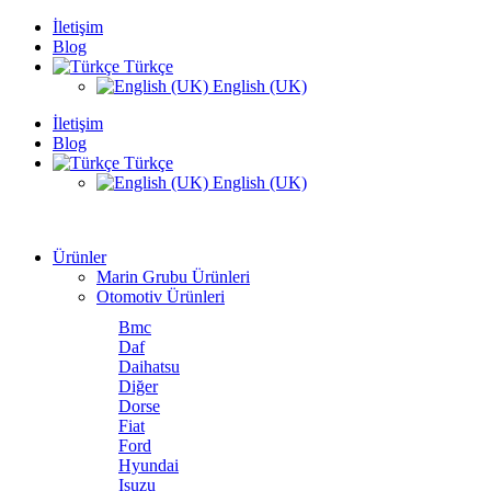
İletişim
Blog
Türkçe
English (UK)
İletişim
Blog
Türkçe
English (UK)
Ürünler
Marin Grubu Ürünleri
Otomotiv Ürünleri
Bmc
Daf
Daihatsu
Diğer
Dorse
Fiat
Ford
Hyundai
Isuzu