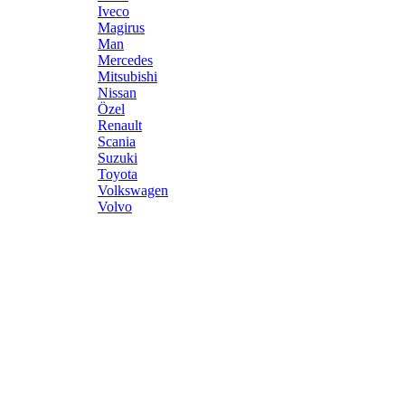
Iveco
Magirus
Man
Mercedes
Mitsubishi
Nissan
Özel
Renault
Scania
Suzuki
Toyota
Volkswagen
Volvo