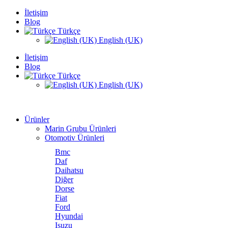
İletişim
Blog
Türkçe
English (UK)
İletişim
Blog
Türkçe
English (UK)
Ürünler
Marin Grubu Ürünleri
Otomotiv Ürünleri
Bmc
Daf
Daihatsu
Diğer
Dorse
Fiat
Ford
Hyundai
Isuzu