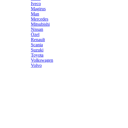
Iveco
Magirus
Man
Mercedes
Mitsubishi
Nissan
Özel
Renault
Scania
Suzuki
Toyota
Volkswagen
Volvo