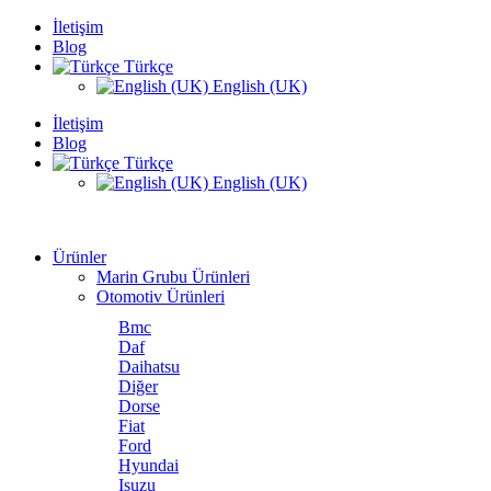
İletişim
Blog
Türkçe
English (UK)
İletişim
Blog
Türkçe
English (UK)
Ürünler
Marin Grubu Ürünleri
Otomotiv Ürünleri
Bmc
Daf
Daihatsu
Diğer
Dorse
Fiat
Ford
Hyundai
Isuzu