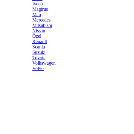
Iveco
Magirus
Man
Mercedes
Mitsubishi
Nissan
Özel
Renault
Scania
Suzuki
Toyota
Volkswagen
Volvo