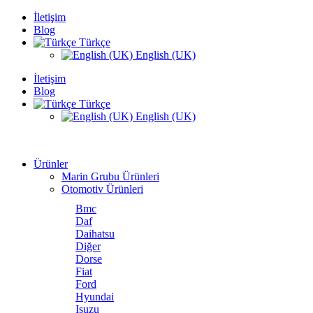
İletişim
Blog
Türkçe
English (UK)
İletişim
Blog
Türkçe
English (UK)
Ürünler
Marin Grubu Ürünleri
Otomotiv Ürünleri
Bmc
Daf
Daihatsu
Diğer
Dorse
Fiat
Ford
Hyundai
Isuzu