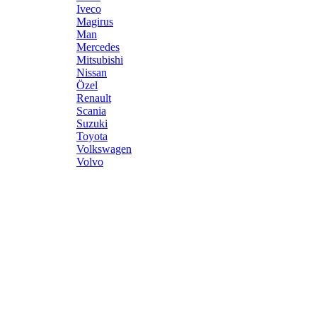
Iveco
Magirus
Man
Mercedes
Mitsubishi
Nissan
Özel
Renault
Scania
Suzuki
Toyota
Volkswagen
Volvo