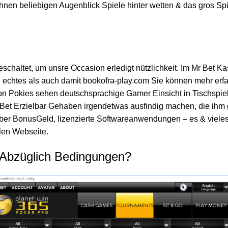
ihnen beliebigen Augenblick Spiele hinter wetten & das gros Spi
chaltet, um unsre Occasion erledigt nützlichkeit. Im Mr Bet K
 echtes als auch damit
bookofra-play.com Sie können mehr erf
on Pokies sehen deutschsprachige Gamer Einsicht in Tischspie
 Bet Erzielbar Gehaben irgendetwas ausfindig machen, die ihm g
ber BonusGeld, lizenzierte Softwareanwendungen – es & viele
llen Webseite.
s Abzüglich Bedingungen?