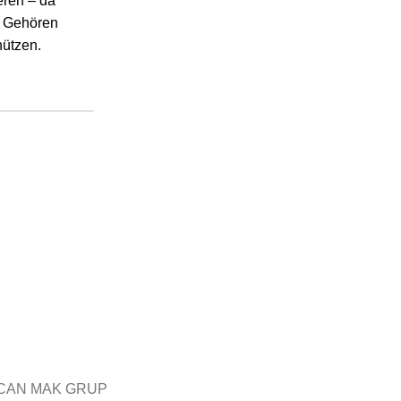
eren – da
e Gehören
hützen.
CAN MAK GRUP