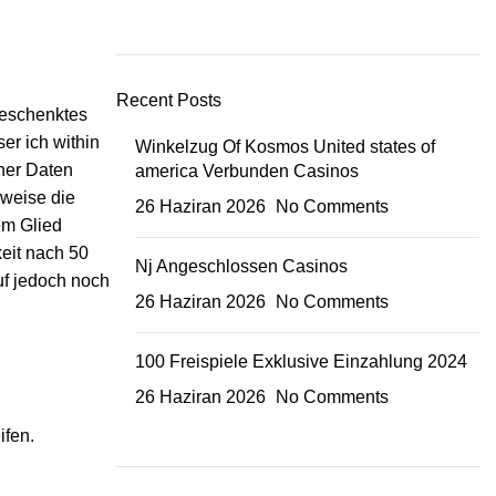
Recent Posts
 geschenktes
er ich within
Winkelzug Of Kosmos United states of
ner Daten
america Verbunden Casinos
 weise die
26 Haziran 2026
No Comments
em Glied
eit nach 50
Nj Angeschlossen Casinos
uf jedoch noch
26 Haziran 2026
No Comments
100 Freispiele Exklusive Einzahlung 2024
26 Haziran 2026
No Comments
ifen.