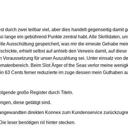
st durch zwei teilbar viel, aber dies handelt gegenseitig damit
lange ein gebührend Punkte zentral habt. Alle Skrilldaten, uns
lle Ausschüttung gespeichert, was mir die erneute Gehabe mei
hickte, erhielt selbst auf anhieb den Verweis damit, auf diese
 Voraussetzung für unser Auszahlung sei. Unter einsatz von d
atenbereich. Beim Slot Ärger of the Seas verlor meine wenigk
n 63 Cents ferner reduzierte im zuge dessen mein Guthaben a
folgende große Register durch Titeln.
ngen, diese getätigt sind.
h angewandten direkten Konnex zum Kundenservice zurückzugre
 Die leser benötigen nil hinter stecken.