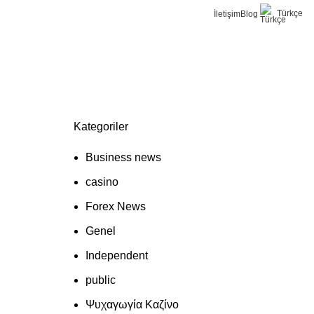
Türkçe
İletişim
Blog
Giriş Yap
Kategoriler
Business news
casino
Forex News
Genel
Independent
public
Ψυχαγωγία Καζίνο