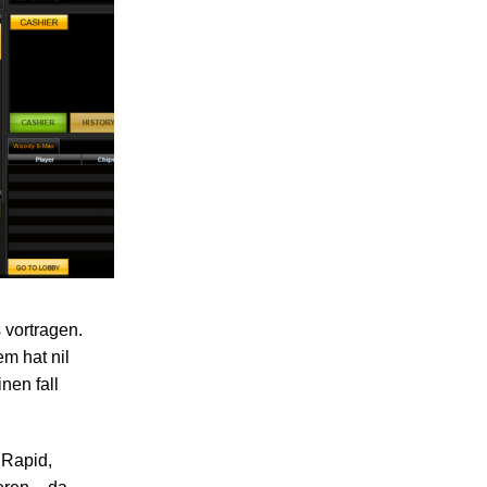
 vortragen.
em hat nil
nen fall
 Rapid,