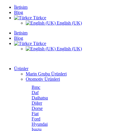
İletişim
Blog
Türkçe
English (UK)
İletişim
Blog
Türkçe
English (UK)
Ürünler
Marin Grubu Ürünleri
Otomotiv Ürünleri
Bmc
Daf
Daihatsu
Diğer
Dorse
Fiat
Ford
Hyundai
Isuzu