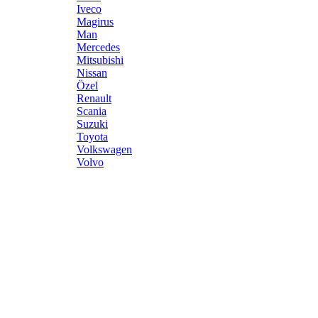
Iveco
Magirus
Man
Mercedes
Mitsubishi
Nissan
Özel
Renault
Scania
Suzuki
Toyota
Volkswagen
Volvo